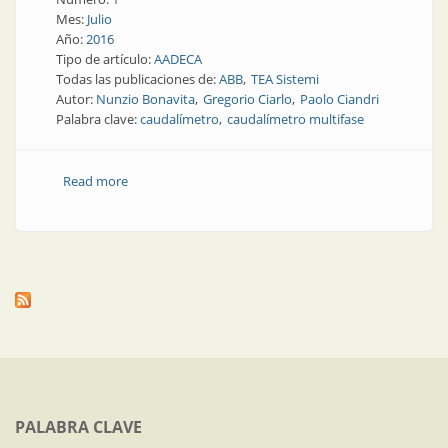
Mes:
Julio
Año:
2016
Tipo de artículo:
AADECA
Todas las publicaciones de:
ABB
TEA Sistemi
Autor:
Nunzio Bonavita
Gregorio Ciarlo
Paolo Ciandri
Palabra clave:
caudalímetro
caudalímetro multifase
Read more
about Artículo técnico | Caudalímetro multifase de
alta precisión
PALABRA CLAVE