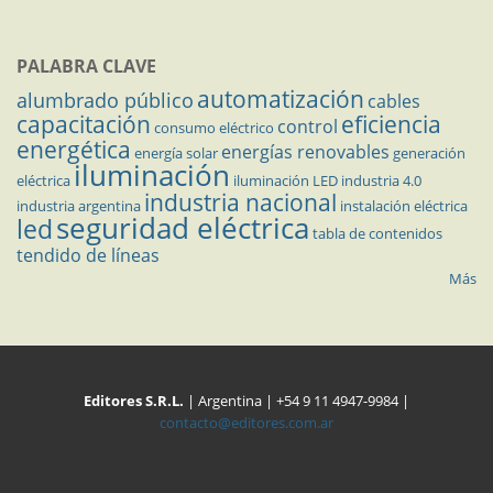
PALABRA CLAVE
automatización
alumbrado público
cables
capacitación
eficiencia
control
consumo eléctrico
energética
energías renovables
energía solar
generación
iluminación
eléctrica
iluminación LED
industria 4.0
industria nacional
industria argentina
instalación eléctrica
seguridad eléctrica
led
tabla de contenidos
tendido de líneas
Más
Editores S.R.L.
| Argentina | +54 9 11 4947-9984 |
contacto@editores.com.ar