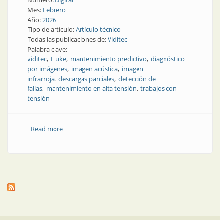
Número:
Digital
Mes:
Febrero
Año:
2026
Tipo de artículo:
Artículo técnico
Todas las publicaciones de:
Viditec
Palabra clave:
viditec
Fluke
mantenimiento predictivo
diagnóstico
por imágenes
imagen acústica
imagen
infrarroja
descargas parciales
detección de
fallas
mantenimiento en alta tensión
trabajos con
tensión
Read more
about Diagnóstico por imágenes en mantenimiento
eléctrico: termografía infrarroja y ultrasonido como
técnicas complementarias