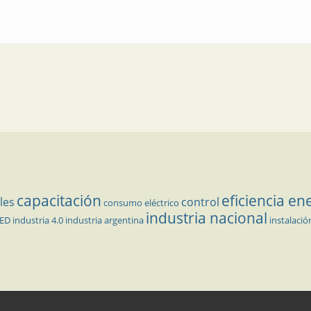
tenimiento eléctrico: termografía infrarroja y ultrasonido como técnicas 
capacitación
eficiencia en
les
control
consumo eléctrico
industria nacional
LED
industria 4.0
industria argentina
instalació