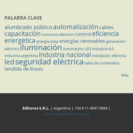
PALABRA CLAVE
automatización
alumbrado público
cables
capacitación
eficiencia
control
consumo eléctrico
energética
energías renovables
energía solar
generación
iluminación
eléctrica
iluminación LED
industria 4.0
industria nacional
industria argentina
instalación eléctrica
seguridad eléctrica
led
tabla de contenidos
tendido de líneas
Más
Editores S.R.L.
| Argentina | +54 9 11 4947-9984 |
contacto@editores.com.ar