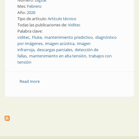
Número:
Digital
Mes:
Febrero
Año:
2026
Tipo de artículo:
Artículo técnico
Todas las publicaciones de:
Viditec
Palabra clave:
viditec
Fluke
mantenimiento predictivo
diagnóstico
por imágenes
imagen acústica
imagen
infrarroja
descargas parciales
detección de
fallas
mantenimiento en alta tensión
trabajos con
tensión
Read more
about Diagnóstico por imágenes en mantenimiento
eléctrico: termografía infrarroja y ultrasonido como
técnicas complementarias