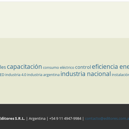
capacitación
eficiencia en
les
control
consumo eléctrico
industria nacional
LED
industria 4.0
industria argentina
instalació
Editores S.R.L.
| Argentina | +54 9 11 4947-9984 |
contacto@editores.com.a