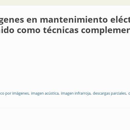
genes en mantenimiento eléct
onido como técnicas complemen
ico por imágenes
imagen acústica
imagen infrarroja
descargas parciales
d
tenimiento eléctrico: termografía infrarroja y ultrasonido como técnicas 