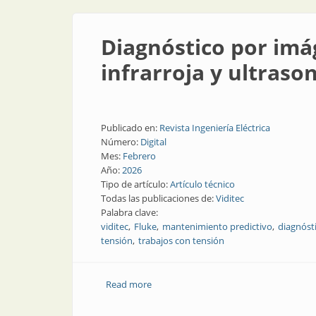
Diagnóstico por imá
infrarroja y ultras
Publicado en:
Revista Ingeniería Eléctrica
Número:
Digital
Mes:
Febrero
Año:
2026
Tipo de artículo:
Artículo técnico
Todas las publicaciones de:
Viditec
Palabra clave:
viditec
Fluke
mantenimiento predictivo
diagnóst
tensión
trabajos con tensión
Read more
about Diagnóstico por imágenes en man