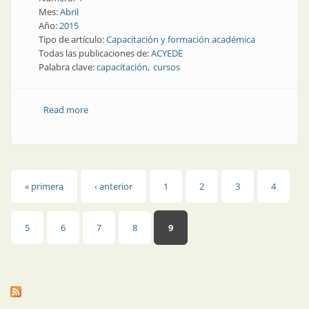
Mes:
Abril
Año:
2015
Tipo de artículo:
Capacitación y formación académica
Todas las publicaciones de:
ACYEDE
Palabra clave:
capacitación
cursos
Read more
about ACYEDE | Capacitación, seminarios, cursos y
talleres
Páginas
« primera
‹ anterior
1
2
3
4
5
6
7
8
9