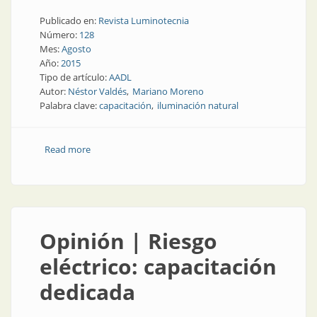
Publicado en:
Revista Luminotecnia
Número:
128
Mes:
Agosto
Año:
2015
Tipo de artículo:
AADL
Autor:
Néstor Valdés
Mariano Moreno
Palabra clave:
capacitación
iluminación natural
Read more
about AADL | Capacitación de alto nivel académico en
la regional mendocina
Opinión | Riesgo
eléctrico: capacitación
dedicada