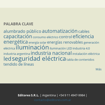
PALABRA CLAVE
automatización
alumbrado público
cables
capacitación
eficiencia
control
consumo eléctrico
energética
energías renovables
energía solar
generación
iluminación
eléctrica
iluminación LED
industria 4.0
industria nacional
industria argentina
instalación eléctrica
seguridad eléctrica
led
tabla de contenidos
tendido de líneas
Más
Editores S.R.L.
| Argentina | +54 9 11 4947-9984 |
contacto@editores.com.ar