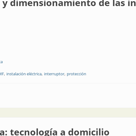
 y dimensionamiento de las in
ca
MF
instalación eléctrica
interruptor
protección
miento de las instalaciones eléctricas
a: tecnología a domicilio