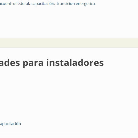
ncuentro federal
capacitación
transicion energetica
directa a través de Internet
ades para instaladores
capacitación