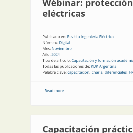
Wébinar: protección
eléctricas
Publicado en:
Revista Ingeniería Eléctrica
Número:
Digital
Mes:
Noviembre
Año:
2024
Tipo de artículo:
Capacitación y formación académi
Todas las publicaciones de:
KDK Argentina
Palabra clave:
capacitación
charla
diferenciales
F
Read more
about Wébinar: protección y dimensiona
Capacitación práctic