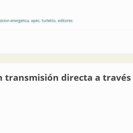
sicion energetica
epec
turletto
editores
e Ingeniería Eléctrica
 transmisión directa a través