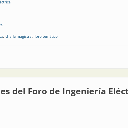
éctrica
ca
ca
charla magistral
foro temático
tro técnico-industrial
es del Foro de Ingeniería Eléct