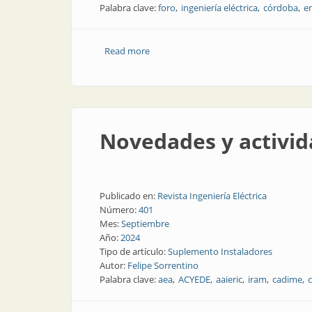
Palabra clave:
foro
ingeniería eléctrica
córdoba
e
Read more
about Desde Córdoba y con transmisión 
Novedades y activid
Publicado en:
Revista Ingeniería Eléctrica
Número:
401
Mes:
Septiembre
Año:
2024
Tipo de artículo:
Suplemento Instaladores
Autor:
Felipe Sorrentino
Palabra clave:
aea
ACYEDE
aaieric
iram
cadime