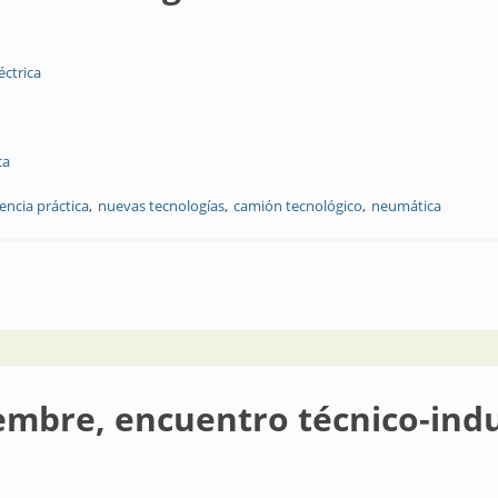
éctrica
ca
encia práctica
nuevas tecnologías
camión tecnológico
neumática
 a domicilio
mbre, encuentro técnico-indu