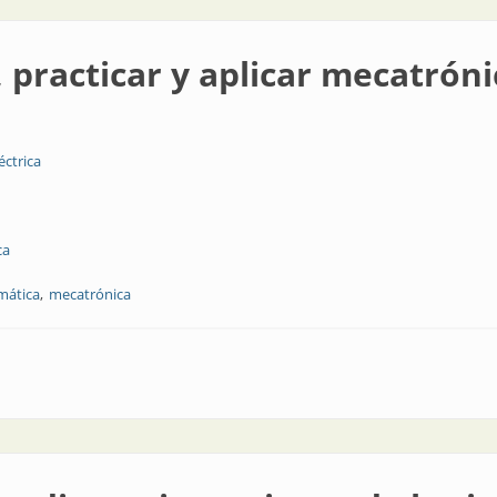
 practicar y aplicar mecatróni
éctrica
ca
mática
mecatrónica
aplicar mecatrónica