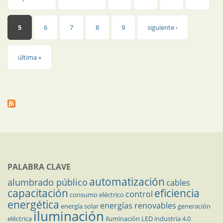
Páginas
5
6
7
8
9
siguiente ›
última »
PALABRA CLAVE
automatización
alumbrado público
cables
capacitación
eficiencia
control
consumo eléctrico
energética
energías renovables
energía solar
generación
iluminación
eléctrica
iluminación LED
industria 4.0