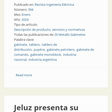
Publicado en:
Revista Ingeniería Eléctrica
Número:
394
Mes:
Enero
Año:
2024
Tipo de artículo:
Descripción de producto, servicios y normativas
Todas las publicaciones de:
Di Metallo Gabinetes
Palabra clave:
gabinete
tablero
tablero de
distribución
pupitre
gabinete petrolero
gabinete de
comando
gabinete monoblock
industria
nacional
industria argentina
Read more
about Gabinetes industriales: resistencia y solidez en
cualquier ambiente
Jeluz presenta su