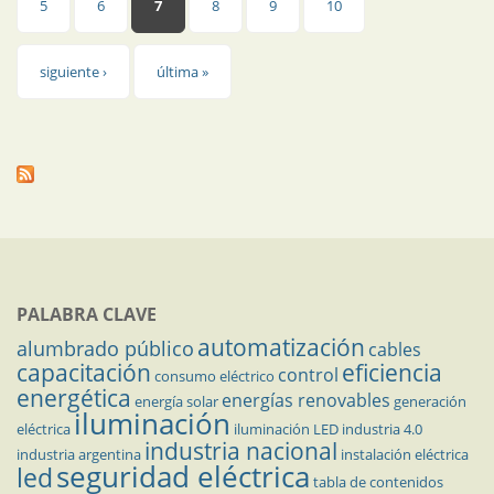
5
6
7
8
9
10
siguiente ›
última »
PALABRA CLAVE
automatización
alumbrado público
cables
capacitación
eficiencia
control
consumo eléctrico
energética
energías renovables
energía solar
generación
iluminación
eléctrica
iluminación LED
industria 4.0
industria nacional
industria argentina
instalación eléctrica
seguridad eléctrica
led
tabla de contenidos