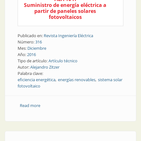
Suministro de energía eléctrica a
partir de paneles solares
fotovoltaicos
Publicado en:
Revista Ingeniería Eléctrica
Número:
316
Mes:
Diciembre
Año:
2016
Tipo de artículo:
Artículo técnico
Autor:
Alejandro Zitzer
Palabra clave:
eficiencia energética
energías renovables
sistema solar
fotovoltaico
Read more
about Revista Electrotécnica | Proyecto Casa de
Gobierno de la provincia de Santa Fe, sedes Santa Fe
y Rosario