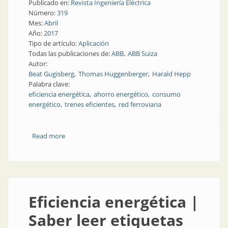
Publicado en:
Revista Ingeniería Eléctrica
Número:
319
Mes:
Abril
Año:
2017
Tipo de artículo:
Aplicación
Todas las publicaciones de:
ABB
ABB Suiza
Autor:
Beat Gugisberg
Thomas Huggenberger
Harald Hepp
Palabra clave:
eficiencia energética
ahorro energético
consumo
energético
trenes eficientes
red ferroviaria
Read more
about Eficiencia energética | Reducción del consumo
energético en trenes suizos
Eficiencia energética |
Saber leer etiquetas