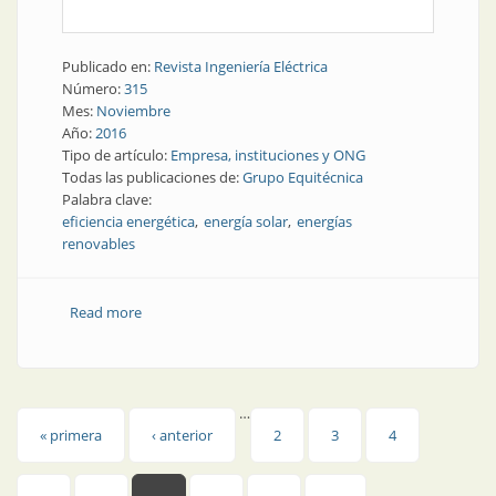
Publicado en:
Revista Ingeniería Eléctrica
Número:
315
Mes:
Noviembre
Año:
2016
Tipo de artículo:
Empresa, instituciones y ONG
Todas las publicaciones de:
Grupo Equitécnica
Palabra clave:
eficiencia energética
energía solar
energías
renovables
Read more
about Empresa | Grupo Equitécnica: todo lo que se
necesita, y más
…
Páginas
« primera
‹ anterior
2
3
4