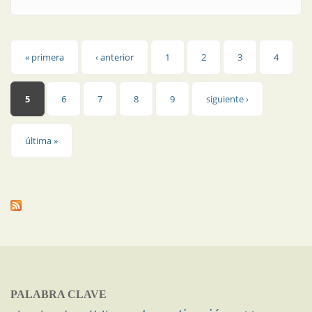
Páginas
« primera
‹ anterior
1
2
3
4
5
6
7
8
9
siguiente ›
última »
PALABRA CLAVE