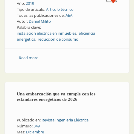
Año:
2019
Tipo de artículo:
Artículo técnico
Todas las publicaciones de:
AEA
Autor:
Daniel Milito
Palabra clave:
instalación eléctrica en inmuebles
eficiencia
energética
reducción de consumo
Read more
about Reglamentación para la ejecución de
instalaciones eléctricas en inmuebles | Parte 8:
Eficiencia energética en las instalaciones eléctricas de
baja tensión
Una embarcación que ya cumple con los
estándares energéticos de 2026
Publicado en:
Revista Ingeniería Eléctrica
Número:
349
Mes:
Diciembre