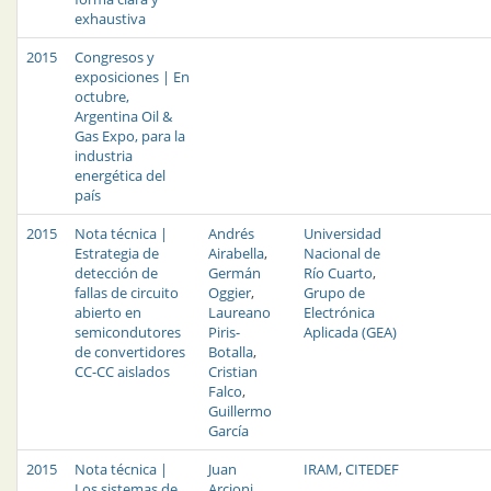
exhaustiva
2015
Congresos y
exposiciones | En
octubre,
Argentina Oil &
Gas Expo, para la
industria
energética del
país
2015
Nota técnica |
Andrés
Universidad
Estrategia de
Airabella
,
Nacional de
detección de
Germán
Río Cuarto
,
fallas de circuito
Oggier
,
Grupo de
abierto en
Laureano
Electrónica
semicondutores
Piris-
Aplicada (GEA)
de convertidores
Botalla
,
CC-CC aislados
Cristian
Falco
,
Guillermo
García
2015
Nota técnica |
Juan
IRAM
,
CITEDEF
Los sistemas de
Arcioni
,