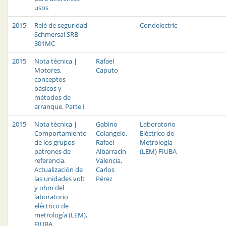
usos
2015
Relé de seguridad
Condelectric
Schmersal SRB
301MC
2015
Nota técnica |
Rafael
Motores,
Caputo
conceptos
básicos y
métodos de
arranque. Parte I
2015
Nota técnica |
Gabino
Laboratorio
Comportamiento
Colangelo
,
Eléctrico de
de los grupos
Rafael
Metrología
patrones de
Albarracín
(LEM) FIUBA
referencia.
Valencia
,
Actualización de
Carlos
las unidades volt
Pérez
y ohm del
laboratorio
eléctrico de
metrología (LEM),
FIUBA