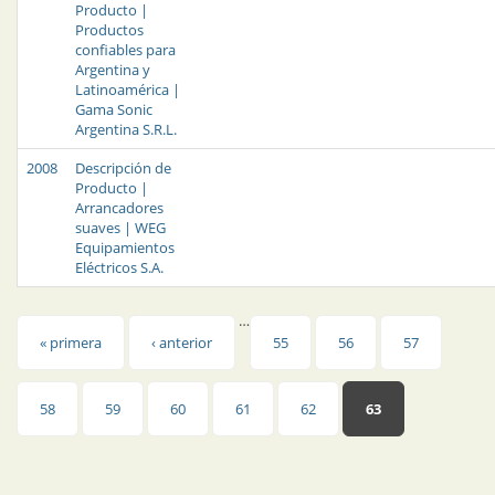
Producto |
Productos
confiables para
Argentina y
Latinoamérica |
Gama Sonic
Argentina S.R.L.
2008
Descripción de
Producto |
Arrancadores
suaves | WEG
Equipamientos
Eléctricos S.A.
…
Páginas
« primera
‹ anterior
55
56
57
58
59
60
61
62
63