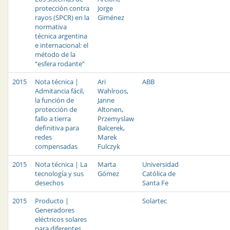
protección contra
Jorge
rayos (SPCR) en la
Giménez
normativa
técnica argentina
e internacional: el
método de la
“esfera rodante”
2015
Nota técnica |
Ari
ABB
Admitancia fácil,
Wahlroos
,
la función de
Janne
protección de
Altonen
,
fallo a tierra
Przemyslaw
definitiva para
Balcerek
,
redes
Marek
compensadas
Fulczyk
2015
Nota técnica | La
Marta
Universidad
tecnología y sus
Gómez
Católica de
desechos
Santa Fe
2015
Producto |
Solartec
Generadores
eléctricos solares
para diferentes