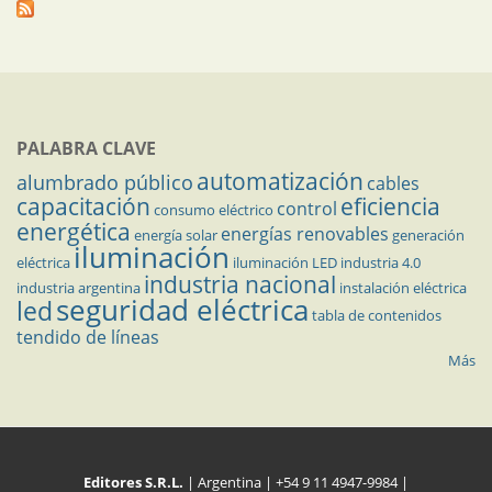
PALABRA CLAVE
automatización
alumbrado público
cables
capacitación
eficiencia
control
consumo eléctrico
energética
energías renovables
energía solar
generación
iluminación
eléctrica
iluminación LED
industria 4.0
industria nacional
industria argentina
instalación eléctrica
seguridad eléctrica
led
tabla de contenidos
tendido de líneas
Más
Editores S.R.L.
| Argentina | +54 9 11 4947-9984 |