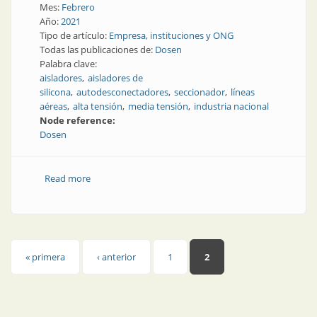
Mes:
Febrero
Año:
2021
Tipo de artículo:
Empresa, instituciones y ONG
Todas las publicaciones de:
Dosen
Palabra clave:
aisladores
aisladores de
silicona
autodesconectadores
seccionador
líneas
aéreas
alta tensión
media tensión
industria nacional
Node reference:
Dosen
Read more
about Industria nacional para el tendido de líneas
Páginas
« primera
‹ anterior
1
2