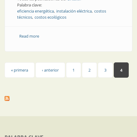
Palabra clave:
eficiencia energética
instalación eléctrica
costos
técnicos
costos ecológicos
Read more
about Nota técnica | Los costos de una instalación
eléctrica
Páginas
« primera
‹ anterior
1
2
3
4