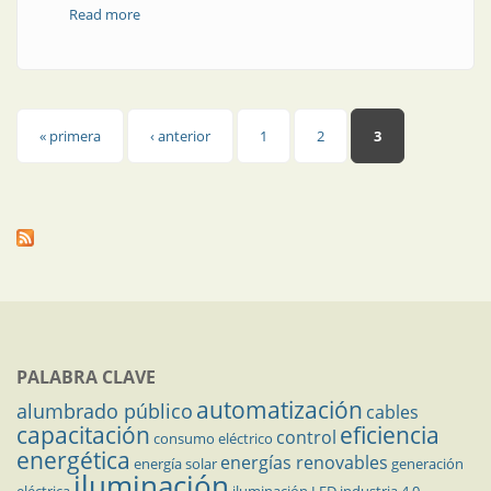
Read more
about Revista Electrotécnica | Estudio de un sistema
de distribución con alta penetración de generación de
energía solar
Páginas
« primera
‹ anterior
1
2
3
PALABRA CLAVE
automatización
alumbrado público
cables
capacitación
eficiencia
control
consumo eléctrico
energética
energías renovables
energía solar
generación
iluminación