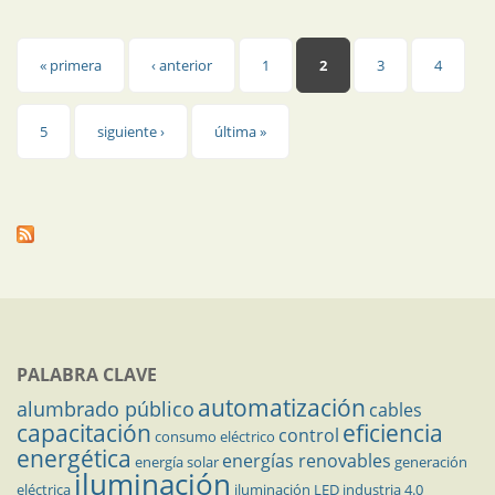
Páginas
« primera
‹ anterior
1
2
3
4
5
siguiente ›
última »
PALABRA CLAVE
automatización
alumbrado público
cables
capacitación
eficiencia
control
consumo eléctrico
energética
energías renovables
energía solar
generación
iluminación
eléctrica
iluminación LED
industria 4.0