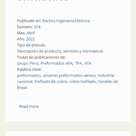
Publicado en:
Revista Ingeniería Eléctrica
Número:
374
Mes:
Abril
Año:
2022
Tipo de artículo:
Descripción de producto, servicios y normativas
Todas las publicaciones de:
Grupo Pens
Preformados APA
TPA
ATA
Palabra clave:
preformados
amarres preformados aéreos
industria
nacional
trefilado de cobre
cobre trefilado
tendido de
líneas
Read more
about Seguridad y sujeción en todas las conexiones